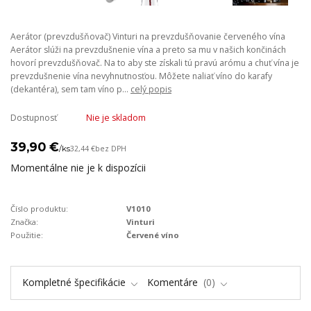
Aerátor (prevzdušňovač) Vinturi na prevzdušňovanie červeného vína
Aerátor slúži na prevzdušnenie vína a preto sa mu v našich končinách
hovorí prevzdušňovač. Na to aby ste získali tú pravú arómu a chuť vína je
prevzdušnenie vína nevyhnutnosťou. Môžete naliať víno do karafy
(dekantéra), sem tam víno p...
celý popis
Dostupnosť
Nie je skladom
39,90 €
/
ks
32,44 €
bez DPH
Momentálne nie je k dispozícii
Číslo produktu:
V1010
Značka:
Vinturi
Použitie:
Červené víno
Kompletné špecifikácie
Komentáre
0