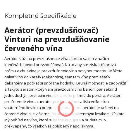
Kompletné špecifikácie
Aerátor (prevzdušňovač)
Vinturi na prevzdušňovanie
červeného vína
Aerátor slúži na prevzdušnenie vína a preto sa mu v našich
končinách hovorí prevzdušňovač. Na to aby ste získali tú pravú
arómu a chuť vína je prevzdušnenie vína nevyhnutnosťou. Môžete
naliať víno do karafy (dekantéra), sem tam víno premiešať v
dekantéry a počkať si približne hodinku. Druhá možnosť je zadovážiť
si takýto aerátor, ktorý vám prevzdušní víno behom pár sekúnd
jednoduchým preliatím vína skrz neho priamo do pohára. Aerátor
pre červené víno a aerátor pre biele víno sa líšia veľkosťou
vnútorného lieviku a priepustnosťou. Tento aerátor je určený na
červené víno a je v čiernej farbe s transparentným lievikom. Získate
iný pohľad na víno, ktoré si bežne kupujete a budete milo
prekvapený, čo všetko váš obľúbený nápoj skrýva.