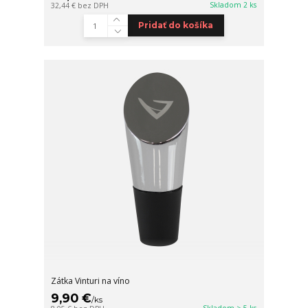
Skladom 2 ks
32,44 €
bez DPH
Pridať do košíka
Zátka Vinturi na víno
9,90 €
/
ks
Skladom > 5 ks