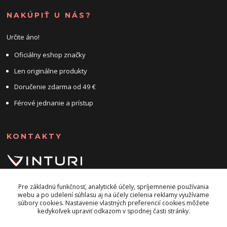
NAKÚPIŤ U NÁS?
Určite áno!
Oficiálny eshop značky
Len originálne produkty
Doručenie zdarma od 49 €
Férové jednanie a prístup
KONTAKTY
+421 947 905 135
Pre základnú funkčnosť, analytické účely, spríjemnenie používania
info@vinturi.sk
webu a po udelení súhlasu aj na účely cielenia reklamy využívame
súbory cookies. Nastavenie vlastných preferencií cookies môžete
kedykoľvek upraviť odkazom v spodnej časti stránky.