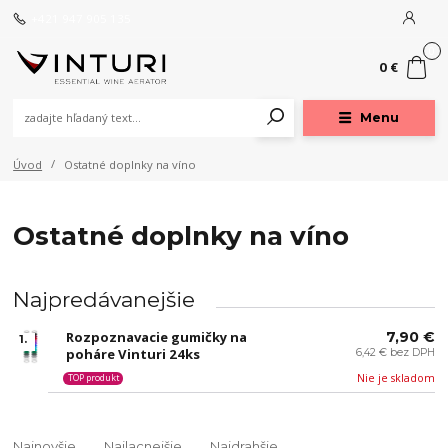
+421 947 905 135
0
0 €
Menu
Úvod
Ostatné doplnky na víno
Ostatné doplnky na víno
Najpredávanejšie
Rozpoznavacie gumičky na
7,90 €
1.
poháre Vinturi 24ks
6,42 € bez DPH
Nie je skladom
TOP produkt
Najnovšie
Najlacnejšie
Najdrahšie