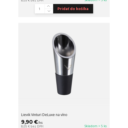
8,05 €
bez DPH
Pridať do košíka
Lievik Vinturi DeLuxe na víno
9,90 €
/
ks
Skladom > 5 ks
8,05 €
bez DPH