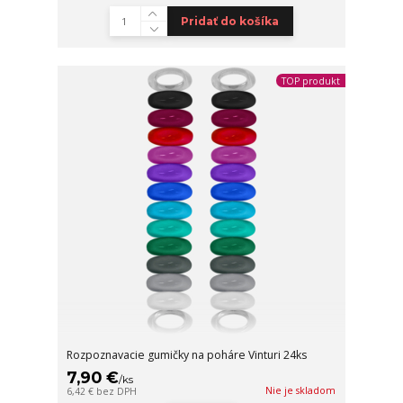
Pridať do košíka
TOP produkt
Rozpoznavacie gumičky na poháre Vinturi 24ks
7,90 €
/
ks
Nie je skladom
6,42 €
bez DPH