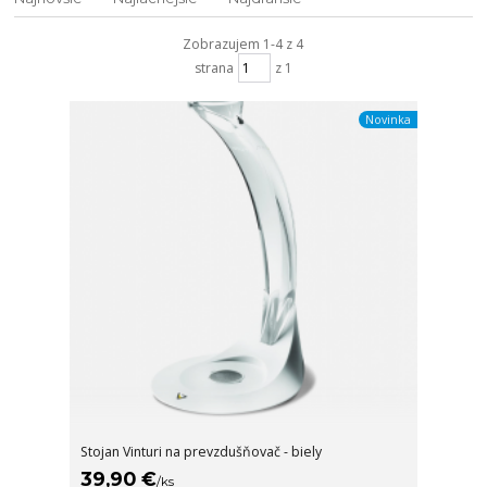
Zobrazujem 1-4 z 4
strana
z 1
Novinka
Stojan Vinturi na prevzdušňovač - biely
39,90 €
/
ks