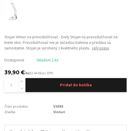
Stojan Vinturi na prevzdušňovač - biely Stojan na prevzdušňovač na
biele víno. Prevzdušňovač nie je súčasťou balenia a predáva sa
samostatne. Stojan je vyrobený z kvalitneho plastu.
celý popis
Dostupnosť
Skladom 2 ks
39,90 €
/
ks
32,44 €
bez DPH
Pridať do košíka
Číslo produktu:
V2093
Značka:
Vinturi