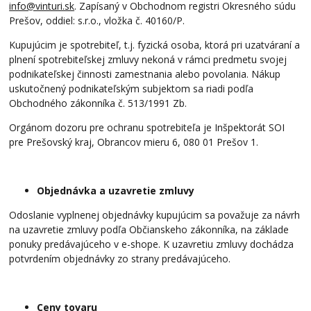
info@vinturi.sk
. Zapísaný v Obchodnom registri Okresného súdu
Prešov, oddiel: s.r.o., vložka č. 40160/P.
Kupujúcim je spotrebiteľ, t.j. fyzická osoba, ktorá pri uzatváraní a
plnení spotrebiteľskej zmluvy nekoná v rámci predmetu svojej
podnikateľskej činnosti zamestnania alebo povolania. Nákup
uskutočnený podnikateľským subjektom sa riadi podľa
Obchodného zákonníka č. 513/1991 Zb.
Orgánom dozoru pre ochranu spotrebiteľa je Inšpektorát SOI
pre Prešovský kraj, Obrancov mieru 6, 080 01 Prešov 1.
Objednávka a uzavretie zmluvy
Odoslanie vyplnenej objednávky kupujúcim sa považuje za návrh
na uzavretie zmluvy podľa Občianskeho zákonníka, na základe
ponuky predávajúceho v e-shope. K uzavretiu zmluvy dochádza
potvrdením objednávky zo strany predávajúceho.
Ceny tovaru