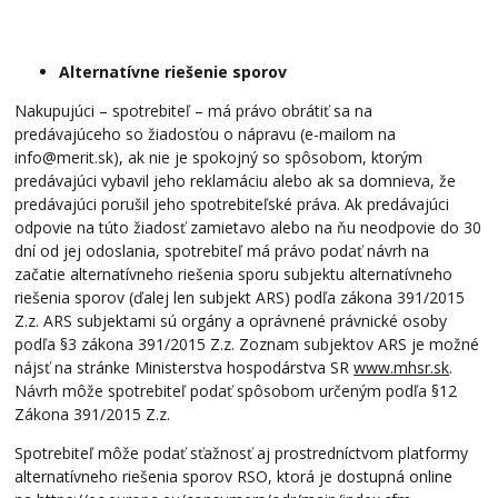
Alternatívne riešenie sporov
Nakupujúci – spotrebiteľ – má právo obrátiť sa na
predávajúceho so žiadosťou o nápravu (e-mailom na
info@merit.sk), ak nie je spokojný so spôsobom, ktorým
predávajúci vybavil jeho reklamáciu alebo ak sa domnieva, že
predávajúci porušil jeho spotrebiteľské práva. Ak predávajúci
odpovie na túto žiadosť zamietavo alebo na ňu neodpovie do 30
dní od jej odoslania, spotrebiteľ má právo podať návrh na
začatie alternatívneho riešenia sporu subjektu alternatívneho
riešenia sporov (ďalej len subjekt ARS) podľa zákona 391/2015
Z.z. ARS subjektami sú orgány a oprávnené právnické osoby
podľa §3 zákona 391/2015 Z.z. Zoznam subjektov ARS je možné
nájsť na stránke Ministerstva hospodárstva SR
www.mhsr.sk
.
Návrh môže spotrebiteľ podať spôsobom určeným podľa §12
Zákona 391/2015 Z.z.
Spotrebiteľ môže podať sťažnosť aj prostredníctvom platformy
alternatívneho riešenia sporov RSO, ktorá je dostupná online