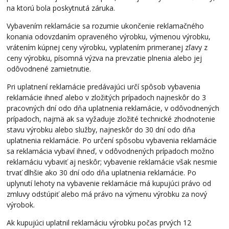
na ktorú bola poskytnutá záruka.
Vybavením reklamácie sa rozumie ukončenie reklamačného
konania odovzdaním opraveného výrobku, výmenou výrobku,
vrátením kúpnej ceny výrobku, vyplatením primeranej zľavy z
ceny výrobku, písomná výzva na prevzatie plnenia alebo jej
odôvodnené zamietnutie.
Pri uplatnení reklamácie predávajúci určí spôsob vybavenia
reklamácie ihneď alebo v zložitých prípadoch najneskôr do 3
pracovných dní odo dňa uplatnenia reklamácie, v odôvodnených
prípadoch, najmä ak sa vyžaduje zložité technické zhodnotenie
stavu výrobku alebo služby, najneskôr do 30 dní odo dňa
uplatnenia reklamácie. Po určení spôsobu vybavenia reklamácie
sa reklamácia vybaví ihneď, v odôvodnených prípadoch možno
reklamáciu vybaviť aj neskôr; vybavenie reklamácie však nesmie
trvať dlhšie ako 30 dní odo dňa uplatnenia reklamácie. Po
uplynutí lehoty na vybavenie reklamácie má kupujúci právo od
zmluvy odstúpiť alebo má právo na výmenu výrobku za nový
výrobok.
Ak kupujúci uplatnil reklamáciu výrobku počas prvých 12