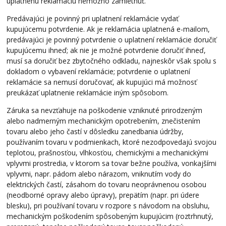
uplatnenú reklamáciu nemožno zamietnuť.
Predávajúci je povinný pri uplatnení reklamácie vydať
kupujúcemu potvrdenie. Ak je reklamácia uplatnená e-mailom,
predávajúci je povinný potvrdenie o uplatnení reklamácie doručiť
kupujúcemu ihneď; ak nie je možné potvrdenie doručiť ihneď,
musí sa doručiť bez zbytočného odkladu, najneskôr však spolu s
dokladom o vybavení reklamácie; potvrdenie o uplatnení
reklamácie sa nemusí doručovať, ak kupujúci má možnosť
preukázať uplatnenie reklamácie iným spôsobom.
Záruka sa nevzťahuje na poškodenie vzniknuté prirodzeným
alebo nadmerným mechanickým opotrebením, znečistením
tovaru alebo jeho častí v dôsledku zanedbania údržby,
používaním tovaru v podmienkach, ktoré nezodpovedajú svojou
teplotou, prašnosťou, vlhkosťou, chemickými a mechanickými
vplyvmi prostredia, v ktorom sa tovar bežne používa, vonkajšími
vplyvmi, napr. pádom alebo nárazom, vniknutím vody do
elektrických častí, zásahom do tovaru neoprávnenou osobou
(neodborné opravy alebo úpravy), prepätím (napr. pri údere
blesku), pri používaní tovaru v rozpore s návodom na obsluhu,
mechanickým poškodením spôsobeným kupujúcim (roztrhnutý,