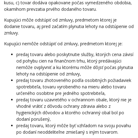
kusu, c) tovar dodáva opakovane počas vymedzeného obdobia,
okamihom prevzatia prvého dodaného tovaru.
Kupujúci môže odstúpiť od zmluvy, predmetom ktorej je
dodanie tovaru, aj pred začatím plynutia lehoty na odstúpenie od
zmluvy.
Kupujúci nemôže odstúpiť od zmluvy, predmetom ktorej je:
predaj tovaru alebo poskytnutie služby, ktorých cena závisí
od pohybu cien na finančnom trhu, ktorý predávajúci
nemôže ovplyvniť a ku ktorému môže dôjsť počas plynutia
lehoty na odstúpenie od zmluvy,
predaj tovaru zhotoveného podľa osobitných požiadaviek
spotrebiteľa, tovaru vyrobeného na mieru alebo tovaru
určeného osobitne pre jedného spotrebiteľa,
predaj tovaru uzavretého v ochrannom obale, ktorý nie je
vhodné vrátiť z dôvodu ochrany zdravia alebo z
hygienických dôvodov a ktorého ochranný obal bol po
dodaní porušený,
predaj tovaru, ktorý môže byť vzhľadom na svoju povahu
po dodaní neoddeliteľne zmiešaný s iným tovarom.