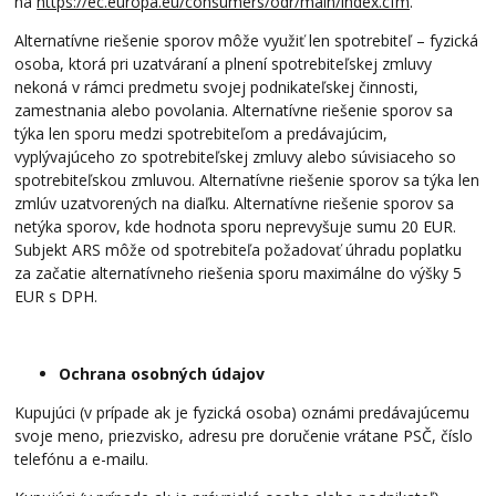
na
https://ec.europa.eu/
consumers/odr/main/index.cfm
.
Alternatívne riešenie sporov môže využiť len spotrebiteľ – fyzická
osoba, ktorá pri uzatváraní a plnení spotrebiteľskej zmluvy
nekoná v rámci predmetu svojej podnikateľskej činnosti,
zamestnania alebo povolania. Alternatívne riešenie sporov sa
týka len sporu medzi spotrebiteľom a predávajúcim,
vyplývajúceho zo spotrebiteľskej zmluvy alebo súvisiaceho so
spotrebiteľskou zmluvou. Alternatívne riešenie sporov sa týka len
zmlúv uzatvorených na diaľku. Alternatívne riešenie sporov sa
netýka sporov, kde hodnota sporu neprevyšuje sumu 20 EUR.
Subjekt ARS môže od spotrebiteľa požadovať úhradu poplatku
za začatie alternatívneho riešenia sporu maximálne do výšky 5
EUR s DPH.
Ochrana osobných údajov
Kupujúci (v prípade ak je fyzická osoba) oznámi predávajúcemu
svoje meno, priezvisko, adresu pre doručenie vrátane PSČ, číslo
telefónu a e-mailu.