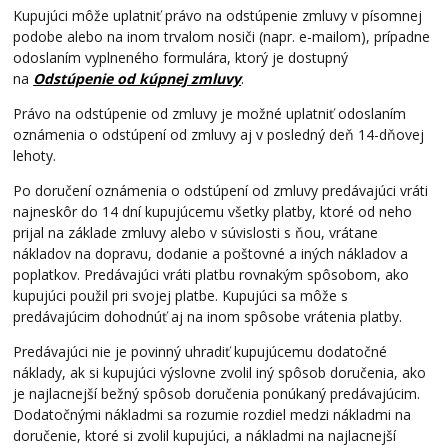
Kupujúci môže uplatniť právo na odstúpenie zmluvy v písomnej
podobe alebo na inom trvalom nosiči (napr. e-mailom), prípadne
odoslaním vyplneného formulára, ktorý je dostupný
na
Odstúpenie od kúpnej zmluvy
.
Právo na odstúpenie od zmluvy je možné uplatniť odoslaním
oznámenia o odstúpení od zmluvy aj v posledný deň 14-dňovej
lehoty.
Po doručení oznámenia o odstúpení od zmluvy predávajúci vráti
najneskôr do 14 dní kupujúcemu všetky platby, ktoré od neho
prijal na základe zmluvy alebo v súvislosti s ňou, vrátane
nákladov na dopravu, dodanie a poštovné a iných nákladov a
poplatkov. Predávajúci vráti platbu rovnakým spôsobom, ako
kupujúci použil pri svojej platbe. Kupujúci sa môže s
predávajúcim dohodnúť aj na inom spôsobe vrátenia platby.
Predávajúci nie je povinný uhradiť kupujúcemu dodatočné
náklady, ak si kupujúci výslovne zvolil iný spôsob doručenia, ako
je najlacnejší bežný spôsob doručenia ponúkaný predávajúcim.
Dodatočnými nákladmi sa rozumie rozdiel medzi nákladmi na
doručenie, ktoré si zvolil kupujúci, a nákladmi na najlacnejší