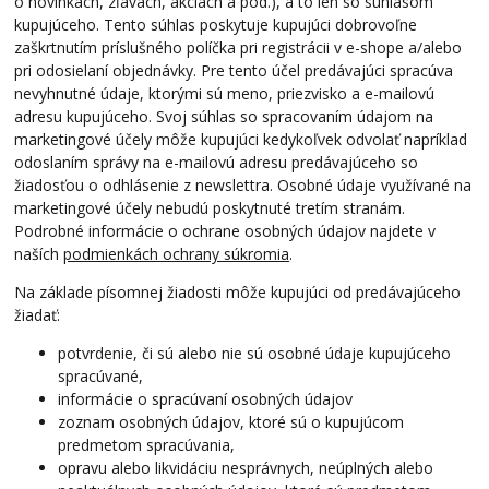
o novinkách, zľavách, akciách a pod.), a to len so súhlasom
kupujúceho. Tento súhlas poskytuje kupujúci dobrovoľne
zaškrtnutím príslušného políčka pri registrácii v e-shope a/alebo
pri odosielaní objednávky. Pre tento účel predávajúci spracúva
nevyhnutné údaje, ktorými sú meno, priezvisko a e-mailovú
adresu kupujúceho. Svoj súhlas so spracovaním údajom na
marketingové účely môže kupujúci kedykoľvek odvolať napríklad
odoslaním správy na e-mailovú adresu predávajúceho so
žiadosťou o odhlásenie z newslettra. Osobné údaje využívané na
marketingové účely nebudú poskytnuté tretím stranám.
Podrobné informácie o ochrane osobných údajov najdete v
naších
podmienkách ochrany súkromia
.
Na základe písomnej žiadosti môže kupujúci od predávajúceho
žiadať:
potvrdenie, či sú alebo nie sú osobné údaje kupujúceho
spracúvané,
informácie o spracúvaní osobných údajov
zoznam osobných údajov, ktoré sú o kupujúcom
predmetom spracúvania,
opravu alebo likvidáciu nesprávnych, neúplných alebo