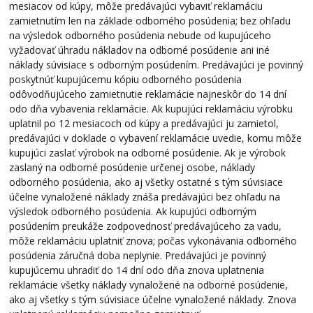
mesiacov od kúpy, môže predávajúci vybaviť reklamáciu
zamietnutím len na základe odborného posúdenia; bez ohľadu
na výsledok odborného posúdenia nebude od kupujúceho
vyžadovať úhradu nákladov na odborné posúdenie ani iné
náklady súvisiace s odborným posúdením. Predávajúci je povinný
poskytnúť kupujúcemu kópiu odborného posúdenia
odôvodňujúceho zamietnutie reklamácie najneskôr do 14 dní
odo dňa vybavenia reklamácie. Ak kupujúci reklamáciu výrobku
uplatnil po 12 mesiacoch od kúpy a predávajúci ju zamietol,
predávajúci v doklade o vybavení reklamácie uvedie, komu môže
kupujúci zaslať výrobok na odborné posúdenie. Ak je výrobok
zaslaný na odborné posúdenie určenej osobe, náklady
odborného posúdenia, ako aj všetky ostatné s tým súvisiace
účelne vynaložené náklady znáša predávajúci bez ohľadu na
výsledok odborného posúdenia. Ak kupujúci odborným
posúdením preukáže zodpovednosť predávajúceho za vadu,
môže reklamáciu uplatniť znova; počas vykonávania odborného
posúdenia záručná doba neplynie. Predávajúci je povinný
kupujúcemu uhradiť do 14 dní odo dňa znova uplatnenia
reklamácie všetky náklady vynaložené na odborné posúdenie,
ako aj všetky s tým súvisiace účelne vynaložené náklady. Znova