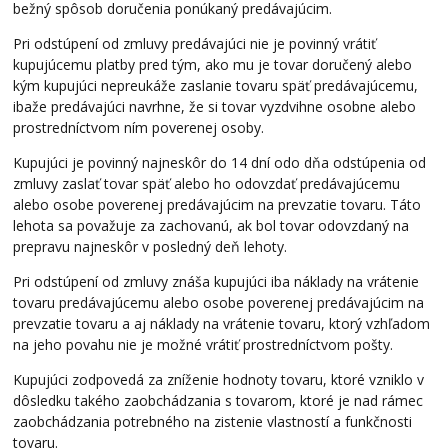
bežný spôsob doručenia ponúkaný predávajúcim.
Pri odstúpení od zmluvy predávajúci nie je povinný vrátiť
kupujúcemu platby pred tým, ako mu je tovar doručený alebo
kým kupujúci nepreukáže zaslanie tovaru späť predávajúcemu,
ibaže predávajúci navrhne, že si tovar vyzdvihne osobne alebo
prostredníctvom ním poverenej osoby.
Kupujúci je povinný najneskôr do 14 dní odo dňa odstúpenia od
zmluvy zaslať tovar späť alebo ho odovzdať predávajúcemu
alebo osobe poverenej predávajúcim na prevzatie tovaru. Táto
lehota sa považuje za zachovanú, ak bol tovar odovzdaný na
prepravu najneskôr v posledný deň lehoty.
Pri odstúpení od zmluvy znáša kupujúci iba náklady na vrátenie
tovaru predávajúcemu alebo osobe poverenej predávajúcim na
prevzatie tovaru a aj náklady na vrátenie tovaru, ktorý vzhľadom
na jeho povahu nie je možné vrátiť prostredníctvom pošty.
Kupujúci zodpovedá za zníženie hodnoty tovaru, ktoré vzniklo v
dôsledku takého zaobchádzania s tovarom, ktoré je nad rámec
zaobchádzania potrebného na zistenie vlastností a funkčnosti
tovaru.