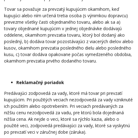
Tovar sa považuje za prevzatý kupujúcim okamihom, keď
kupujúci alebo ním určená tretia osoba (s výnimkou dopravcu)
prevezme všetky časti objednaného tovaru, alebo ak sa a)
tovary objednané kupujúcim v jednej objednávke dodávajú
oddelene, okamihom prevzatia tovaru, ktorý bol dodaný ako
posledný, b) dodáva tovar pozostávajúci z viacerých dielov alebo
kusov, okamihom prevzatia posledného dielu alebo posledného
kusu, c) tovar dodáva opakovane počas vymedzeného obdobia,
okamihom prevzatia prvého dodaného tovaru.
Reklamačný poriadok
Predávajúci zodpovedá za vady, ktoré má tovar pri prevzatí
kupujúcim. Pri použitých veciach nezodpovedá za vady vzniknuté
ich použitím alebo opotrebením. Pri veciach predávaných za
nižšiu cenu nezodpovedá za vadu, pre ktorú bola dojednaná
nižšia cena. Ak nejde o veci, ktoré sa rýchlo kazia, alebo o
použité veci, zodpovedá predávajúci za vady, ktoré sa vyskytnú
po prevzatí veci v záručnej dobe (záruka).