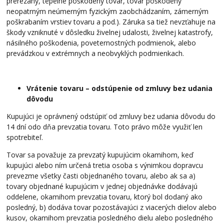
prerezaný, tepelne poškodený tovar, tovar poškodený
neopatrným neúmerným fyzickým zaobchádzaním, zámerným
poškrabaním vrstiev tovaru a pod.). Záruka sa tiež nevzťahuje na
škody vzniknuté v dôsledku živelnej udalosti, živelnej katastrofy,
násilného poškodenia, poveternostných podmienok, alebo
prevádzkou v extrémnych a neobvyklých podmienkach.
Vrátenie tovaru – odstúpenie od zmluvy bez udania
dôvodu
Kupujúci je oprávnený odstúpiť od zmluvy bez udania dôvodu do
14 dní odo dňa prevzatia tovaru. Toto právo môže využiť len
spotrebiteľ.
Tovar sa považuje za prevzatý kupujúcim okamihom, keď
kupujúci alebo ním určená tretia osoba s výnimkou dopravcu
prevezme všetky časti objednaného tovaru, alebo ak sa a)
tovary objednané kupujúcim v jednej objednávke dodávajú
oddelene, okamihom prevzatia tovaru, ktorý bol dodaný ako
posledný, b) dodáva tovar pozostávajúci z viacerých dielov alebo
kusov, okamihom prevzatia posledného dielu alebo posledného