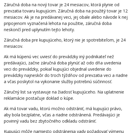
Záručná doba na nový tovar je 24 mesiacov, ktorá plynie od
prevzatia tovaru kupujúcim. Záručná doba na použitý tovar je 12
mesiacov. Ak je na predávanej veci, jej obale alebo návode k nej
pripojenom vyznačená lehota na použitie, záručná doba
neskončí pred uplynutím tejto lehoty.
Záručná doba pre kupujúceho, ktorý nie je spotrebiteľom, je 24
mesiacov.
Ak má kúpenú vec uviesť do prevádzky iný podnikateľ než
predávajúci, začne záručná doba plynúť až odo dňa uvedenia
veci do prevádzky, pokiaľ kupujúci objednal uvedenie do
prevádzky najneskôr do troch týždňov od prevzatia veci a riadne
a včas poskytol na vykonanie služby potrebnú súčinnosť.
Záručný list sa vystavuje na žiadosť kupujúceho. Na uplatnenie
reklamácie postačuje doklad o kúpe.
Ak má tovar vadu, ktorú možno odstrániť, má kupujúci právo,
aby bola bezplatne, včas a riadne odstránená. Predávajúci je
povinný vadu bez zbytočného odkladu odstrániť.
Kupujúci môže namiesto odstránenia vady požadovať výmenu