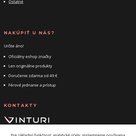
Ostatné
NAKÚPIŤ U NÁS?
Určite áno!
Oficiálny eshop značky
Len originálne produkty
Doručenie zdarma od 49 €
Férové jednanie a prístup
KONTAKTY
+421 947 905 135
Pre základnú funkčnosť, analytické účely, spríjemnenie používania