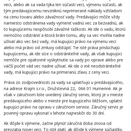
veci, alebo ak sa vada týka len súčasti veci, výmenu súčasti, ak
tým predávajúcemu nevzniknú neprimerané náklady vzhľadom
na cenu tovaru alebo závažnosť vady. Predávajúci môže vždy
namiesto odstránenia vady vymeniť vadnú vec za bezvadnú, ak
to kupujúcemu nespôsobí závažné ťažkosti. Ak ide o vadu, ktorú
nemožno odstrániť a ktorá bráni tomu, aby sa vec mohla riadne
užívať ako vec bez vady, má kupujúci právo na výmenu veci
alebo má právo od zmluvy odstúpiť. Tie isté práva prislúchajú
kupujúcemu, ak ide síce o odstrániteľné vady, ak však kupujúci
nemôže pre opätovné vyskytnutie sa vady po oprave alebo pre
väčší počet vád vec riadne užívať. Ak ide o iné neodstrániteľné
vady, má kupujúci právo na primeranú zľavu z ceny veci.
Práva zo zodpovednosti za vady sa uplatňujú u predávajúceho,
na adrese Krajm s.r.o., Družstevná 22, 066 01 Humenné. Ak je
však v záručnom liste uvedený záručný servis, ktorý je v mieste
predávajúceho alebo v mieste pre kupujúceho bližšom, uplatní
kupujúci právo na opravu v záručnom servise. Záručný servis je
povinný opravu vykonať v lehote najneskôr do 30 dní.
Ak dôjde k výmene, začne plynúť záručná doba znova od
prevzatia novej veci. To isté platí, ak dôjde k výmene súčiastky,