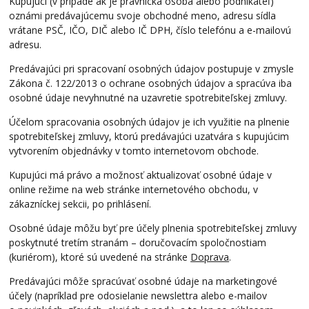
Kupujúci (v prípade ak je právnická osoba alebo podnikateľ)
oznámi predávajúcemu svoje obchodné meno, adresu sídla
vrátane PSČ, IČO, DIČ alebo IČ DPH, číslo telefónu a e-mailovú
adresu.
Predávajúci pri spracovaní osobných údajov postupuje v zmysle
Zákona č. 122/2013 o ochrane osobných údajov a spracúva iba
osobné údaje nevyhnutné na uzavretie spotrebiteľskej zmluvy.
Účelom spracovania osobných údajov je ich využitie na plnenie
spotrebiteľskej zmluvy, ktorú predávajúci uzatvára s kupujúcim
vytvorením objednávky v tomto internetovom obchode.
Kupujúci má právo a možnosť aktualizovať osobné údaje v
online režime na web stránke internetového obchodu, v
zákazníckej sekcii, po prihlásení.
Osobné údaje môžu byť pre účely plnenia spotrebiteľskej zmluvy
poskytnuté tretím stranám – doručovacím spoločnostiam
(kuriérom), ktoré sú uvedené na stránke
Doprava
.
Predávajúci môže spracúvať osobné údaje na marketingové
účely (napríklad pre odosielanie newslettra alebo e-mailov