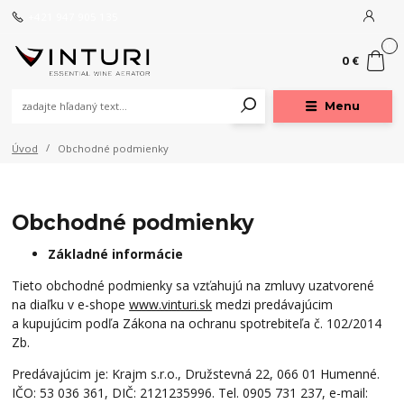
+421 947 905 135
0
0 €
Menu
Úvod
Obchodné podmienky
Obchodné podmienky
Základné informácie
Tieto obchodné podmienky sa vzťahujú na zmluvy uzatvorené
na diaľku v e-shope
www.vinturi.sk
medzi predávajúcim
a kupujúcim podľa Zákona na ochranu spotrebiteľa č. 102/2014
Zb.
Predávajúcim je: Krajm s.r.o., Družstevná 22, 066 01 Humenné.
IČO: 53 036 361, DIČ: 2121235996. Tel. 0905 731 237, e-mail: